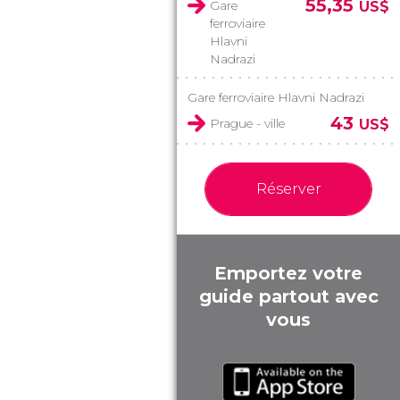
55,35
Gare
US$
ferroviaire
Hlavni
Nadrazi
Gare ferroviaire Hlavni Nadrazi
43
Prague - ville
US$
Réserver
Emportez votre
guide partout avec
vous