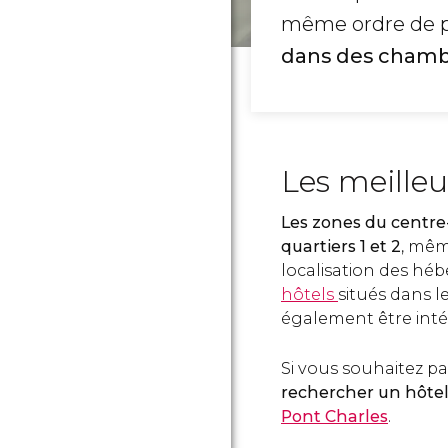
même ordre de p
dans des chambr
Les meille
Les zones du centre
quartiers 1 et 2
, mêm
localisation des hé
hôtels
situés dans le
également être inté
Si vous souhaitez par
rechercher un hôtel
Pont Charles
.