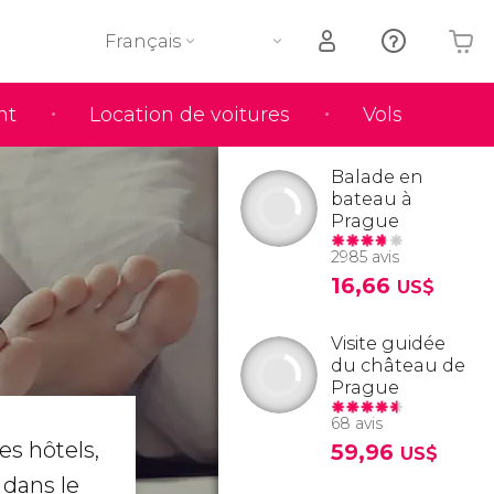
Français
nt
Location de voitures
Vols
Votre panier est vide
Balade en
bateau à
Prague
2985 avis
16,66
US$
e
Visite guidée
du château de
Prague
68 avis
es hôtels,
59,96
US$
 dans le