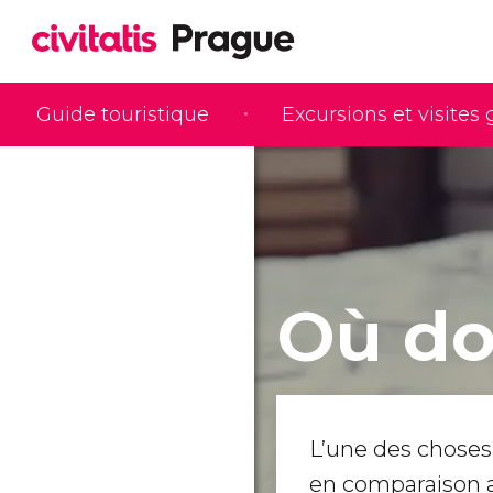
Guide touristique
Excursions et visites
Où do
L’une des choses 
en comparaison a