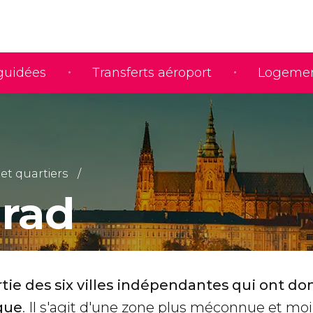
 guidées
Transferts aéroport
Logeme
et quartiers
rad
artie des six villes indépendantes qui ont d
gue
. Il s'agit d'une zone plus méconnue et moi