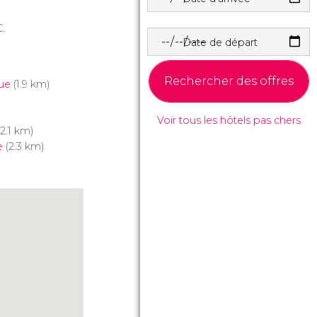
C.
Date de départ
Rechercher des offres
ue
(1.9 km)
Voir tous les hôtels pas chers
2.1 km)
e
(2.3 km)