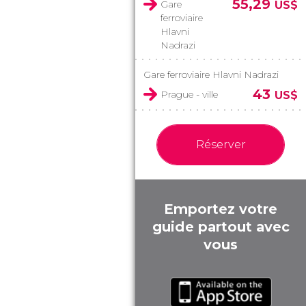
55,29
Gare
US$
ferroviaire
Hlavni
Nadrazi
Gare ferroviaire Hlavni Nadrazi
43
Prague - ville
US$
Réserver
Emportez votre
guide partout avec
vous