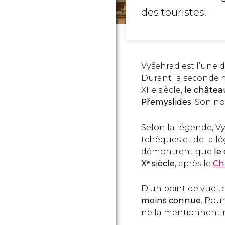
des touristes.
Vyšehrad est l’une d
Durant la seconde mo
XIIe siècle,
le châtea
Přemyslides
. Son no
Selon la légende, Vy
tchèques et de la l
démontrent que
le
Xᵉ siècle
, après le
Ch
D’un point de vue t
moins connue
. Pou
ne la mentionnent 