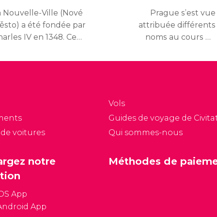
a Nouvelle-Ville (Nové
Prague s’est vue
ěsto) a été fondée par
attribuée différents
arles IV en 1348. Ce
noms au cours de
artier a été le plus
l’histoire : La Ville Dorée,
rand témoin de
La Ville aux Cent
histoire tchèque du
Clochers ou encore Le
e siècle.
Cœur de l’Europe.
Vols
ments
Guides de voyage de Civitat
 de voitures
Qui sommes-nous
argez notre
Méthodes de paiem
tion
iOS App
Android App