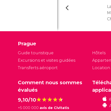
L
M
Ch
qu
g
l'
Prague
XX
Guide touristique
Hôtels
Excursions et visites guidées
Apparte
Transferts aéroport
Location
Comment nous sommes
Téléch
évalués
applica
★★★★★
★★★★★
9,10/10
+
5 000 000
avis de Civitatis