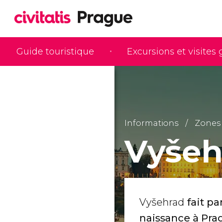
Guide touristique
Excursions et visites
Informations
Zones 
Vyšeh
Vyšehrad
fait p
naissance à Pra