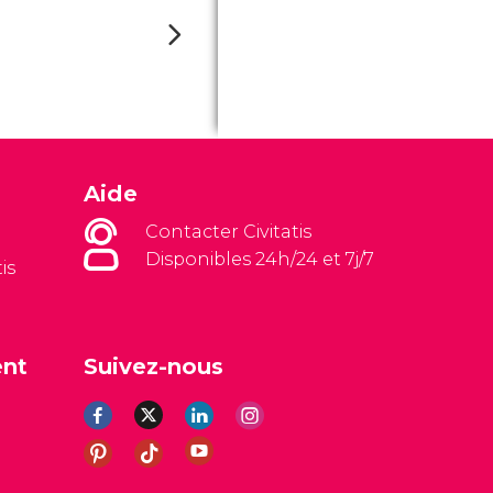
Aide
Contacter Civitatis
Disponibles 24h/24 et 7j/7
is
ent
Suivez-nous