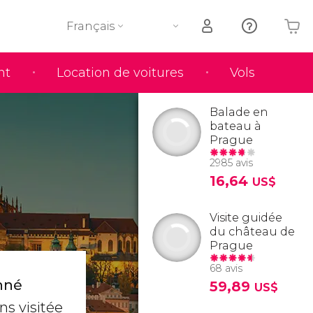
Français
nt
Location de voitures
Vols
Votre panier est vide
Balade en
bateau à
Prague
2985 avis
16,64
US$
Visite guidée
du château de
Prague
68 avis
onné
59,89
US$
ns visitée