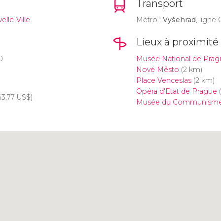
Transport
lle-Ville.
Métro :
Vyšehrad
, ligne 
Lieux à proximité
0
Musée National de Prag
Nové Město
(2 km)
Place Venceslas
(2 km)
Opéra d'Etat de Prague
(
43,77
US$
)
Musée du Communism
Cliquez ici pour utiliser la
carte