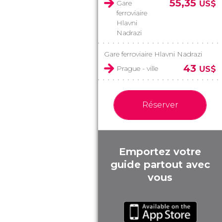
55,35
Gare
US$
ferroviaire
Hlavni
Nadrazi
Gare ferroviaire Hlavni Nadrazi
43
Prague - ville
US$
Réserver
Emportez votre
guide partout avec
vous