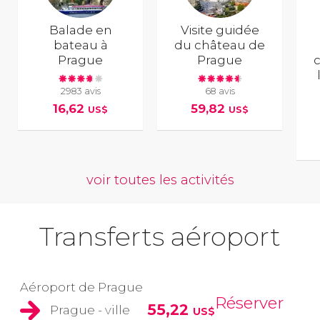
Balade en
Visite guidée
bateau à
du château de
Prague
Prague
c
2983 avis
68 avis
16,62
59,82
US$
US$
voir toutes les activités
Transferts aéroport
Aéroport de Prague
Réserver
55,22
Prague - ville
US$