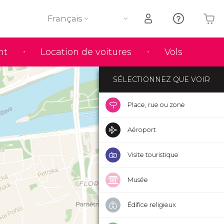
Français
Votre panier est vide
nt
Location de voitures
Vols
SÉLECTIONNEZ QUE VOIR
Place, rue ou zone
Aéroport
Visite touristique
Musée
Édifice religieux