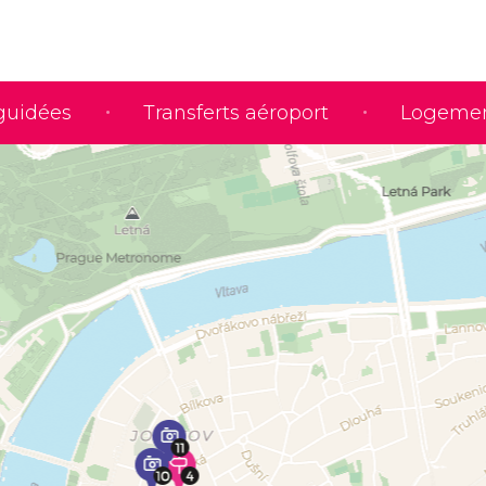
 guidées
Transferts aéroport
Logeme