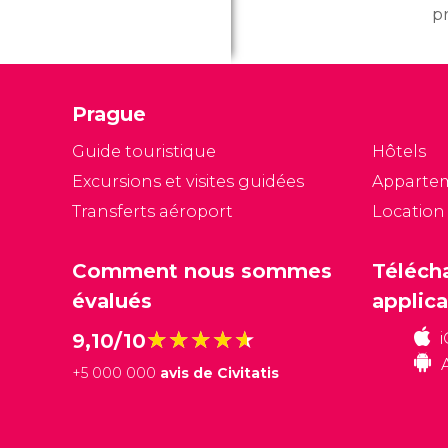
pr
e
e
co
Prague
la
pl
Guide touristique
Hôtels
no
Excursions et visites guidées
Apparte
P
Transferts aéroport
Location
tr
Comment nous sommes
Téléch
évalués
applica
★★★★★
★★★★★
9,10/10
+
5 000 000
avis de Civitatis